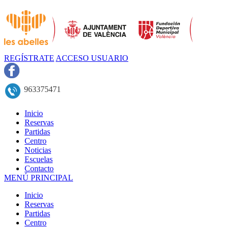
REGÍSTRATE
ACCESO USUARIO
963375471
Inicio
Reservas
Partidas
Centro
Noticias
Escuelas
Contacto
MENÚ PRINCIPAL
Inicio
Reservas
Partidas
Centro