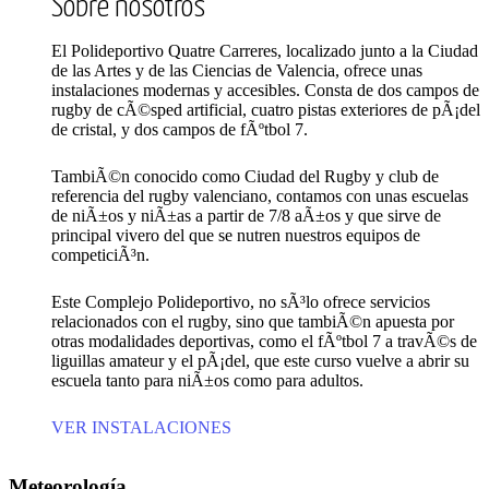
Sobre nosotros
El Polideportivo Quatre Carreres, localizado junto a la Ciudad
de las Artes y de las Ciencias de Valencia, ofrece unas
instalaciones modernas y accesibles. Consta de dos campos de
rugby de cÃ©sped artificial, cuatro pistas exteriores de pÃ¡del
de cristal, y dos campos de fÃºtbol 7.
TambiÃ©n conocido como Ciudad del Rugby y club de
referencia del rugby valenciano, contamos con unas escuelas
de niÃ±os y niÃ±as a partir de 7/8 aÃ±os y que sirve de
principal vivero del que se nutren nuestros equipos de
competiciÃ³n.
Este Complejo Polideportivo, no sÃ³lo ofrece servicios
relacionados con el rugby, sino que tambiÃ©n apuesta por
otras modalidades deportivas, como el fÃºtbol 7 a travÃ©s de
liguillas amateur y el pÃ¡del, que este curso vuelve a abrir su
escuela tanto para niÃ±os como para adultos.
VER INSTALACIONES
Meteorología