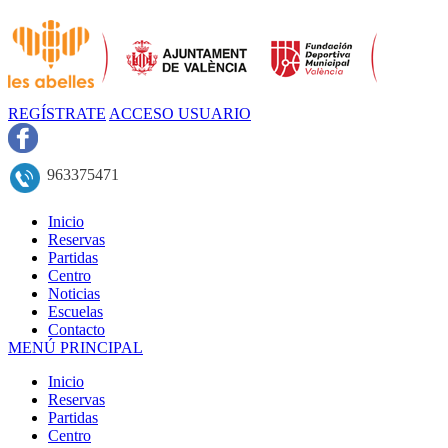
REGÍSTRATE
ACCESO USUARIO
963375471
Inicio
Reservas
Partidas
Centro
Noticias
Escuelas
Contacto
MENÚ PRINCIPAL
Inicio
Reservas
Partidas
Centro